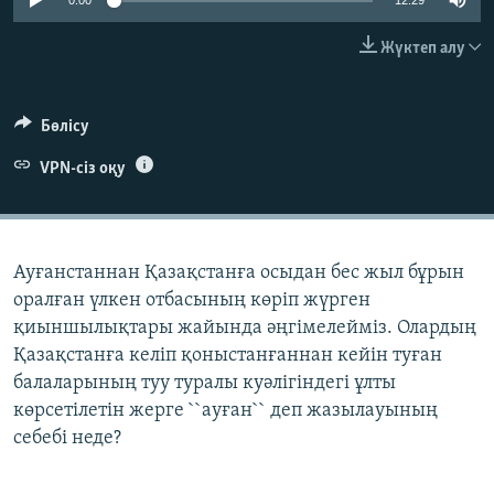
0:00
12:29
ЖАЗЫЛЫҢЫЗ
Жүктеп алу
Басқа тілдерде
Бөлісу
VPN-сіз оқу
Ауғанстаннан Қазақстанға осыдан бес жыл бұрын
оралған үлкен отбасының көріп жүрген
қиыншылықтары жайында әңгімелейміз. Олардың
Қазақстанға келіп қоныстанғаннан кейін туған
балаларының туу туралы куәлігіндегі ұлты
көрсетілетін жерге ``ауған`` деп жазылауының
себебі неде?