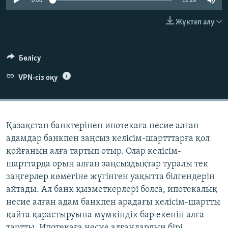
0:00
12:29
ЖАЗЫЛЫҢЫЗ
Жүктеп алу
Басқа тілдерде
Бөлісу
VPN-сіз оқу
Қазақстан банктерінен ипотекаға несие алған
адамдар банкпен заңсыз келісім-шартттарға қол
қойғанын алға тартып отыр. Олар келісім-
шарттарда орын алған заңсыздықтар туралы тек
заңгерлер көмегіне жүгінген уақытта білгендерін
айтады. Ал банк қызметкерлері болса, ипотекалық
несие алған адам банкпен арадағы келісім-шартты
қайта қарастыруына мүмкіндік бар екенін алға
тартты. Ипотекаға несие алғандардың бірі