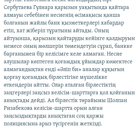
Сербутаева Гүлнара қарызын уақытында қайтара
алмауы себебінен несиенің өсімақысы қанша
болғанын жайлы банк қызметкерлері хабардар
етіп, хат жіберіп тұратыны айтады. Оның
айтуынша, қарызын қайтаруды кейінге қалдыруын
немесе оның мөлшерін төмендетуін сұрап, банкке
барғанымен бір келісімге келе алмаған. Несие
алушылар көптеген қоғамдық ұйымдар көмектесе
алмағандықтан енді «Әліп би» аналар құқығын
қорғау қоғамдық бірлестігіне мүшелікке
өткендерін айтты. Олар аталған бірлестіктің
заңгерлері заңсыз келісім-шарттарға қол қойғанын
анықтады дейді. Ал бірлестік төрайымы Шолпан
Ризабекова келісім-шартта орын алған
заңсыздықтарды анықтаған соң қаржы
полициясына арыз түсіргенін жеткізді.