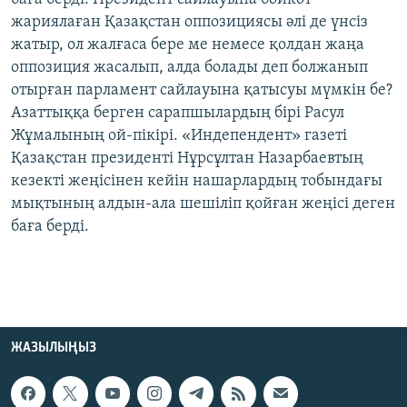
жариялаған Қазақстан оппозициясы әлі де үнсіз
жатыр, ол жалғаса бере ме немесе қолдан жаңа
оппозиция жасалып, алда болады деп болжанып
отырған парламент сайлауына қатысуы мүмкін бе?
Азаттыққа берген сарапшылардың бірі Расул
Жұмалының ой-пікірі. «Индепендент» газеті
Қазақстан президенті Нұрсұлтан Назарбаевтың
кезекті жеңісінен кейін нашарлардың тобындағы
мықтының алдын-ала шешіліп қойған жеңісі деген
баға берді.
ЖАЗЫЛЫҢЫЗ