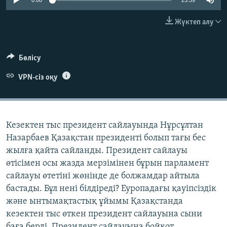
0:00
23:59
ЖАЗЫЛЫҢЫЗ
Жүктеп алу
Басқа тілдерде
Бөлісу
VPN-сіз оқу
Кезектен тыс президент сайлауында Нұрсұлтан
Назарбаев Қазақстан президенті болып тағы бес
жылға қайта сайланды. Президент сайлауы
өтісімен осы жазда мерзімінен бұрын парламент
сайлауы өтетіні жөнінде де болжамдар айтыла
бастады. Бұл нені білдіреді? Еуропадағы қауіпсіздік
және ынтымақтастық ұйымы Қазақстанда
кезектен тыс өткен президент сайлауына сыни
баға берді. Президент сайлауына бойкот