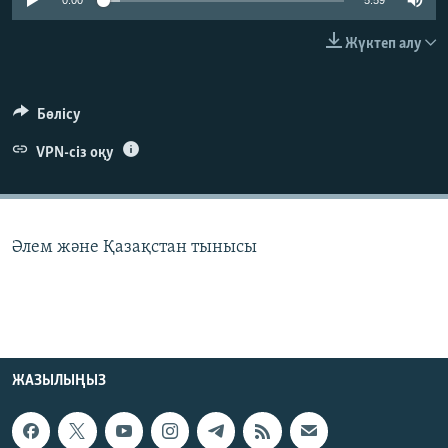
0:00
5:59
ЖАЗЫЛЫҢЫЗ
Жүктеп алу
Басқа тілдерде
Бөлісу
VPN-сіз оқу
Әлем және Қазақстан тынысы
ЖАЗЫЛЫҢЫЗ