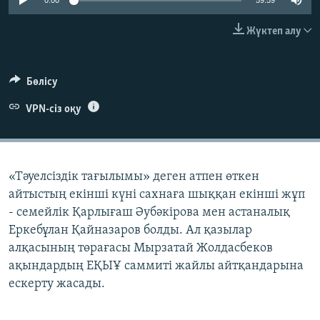
0:00
59:59
ЖАЗЫЛЫҢЫЗ
Жүктеп алу
Басқа тілдерде
Бөлісу
VPN-сіз оқу
«Тәуелсіздік тағылымы» деген атпен өткен
айтыстың екінші күні сахнаға шыққан екінші жұп
- семейлік Қарлығаш Әубәкірова мен астаналық
Еркебұлан Қайназаров болды. Ал қазылар
алқасының төрағасы Мырзатай Жолдасбеков
ақындардың ЕҚЫҰ саммиті жайлы айтқандарына
ескерту жасады.