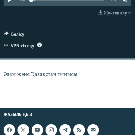
0:00
5:59
ЖАЗЫЛЫҢЫЗ
Жүктеп алу
Басқа тілдерде
Бөлісу
VPN-сіз оқу
Әлем және Қазақстан тынысы
ЖАЗЫЛЫҢЫЗ