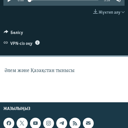
0:00
5:59
ЖАЗЫЛЫҢЫЗ
Жүктеп алу
Басқа тілдерде
Бөлісу
VPN-сіз оқу
Әлем және Қазақстан тынысы
ЖАЗЫЛЫҢЫЗ