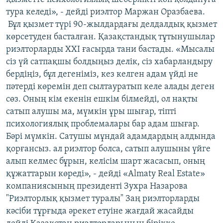
тура келеді», - дейді риэлтор Маржан Оразбаева.
Бұл қызмет түрi 90-жылдардағы делдалдық қызмет
көрсетуден басталған. Қазақстандық тұтынушылар
риэлторларды ХХI ғасырда тани бастады. «Мысалы
сіз үй сатпақшы болдыңыз делік, сіз хабарландыру
бердіңіз, бұл дегеніміз, кез келген адам үйді не
пәтерді көремін деп сылтауратып келе алады деген
сөз. Оның кім екенін ешкім білмейді, ол нақты
сатып алушы ма, мүмкін ұры шығар, тіпті
психологиялық проблемалары бар адам шығар.
Бәрі мүмкін. Сатушы мұндай адамдардың алдында
қорғансыз. ал риэлтор болса, сатып алушыны үйге
алып келмес бұрын, келісім шарт жасасып, оның
құжаттарын көреді», - дейді «Almaty Real Estate»
компаниясының президенті Зухра Назарова
"Риэлторлық қызмет туралы" Заң риэлторларды
кәсiби тұрғыда әрекет етуiне жағдай жасайды