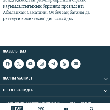
дейді Қазақстан риэлторларының бірікке
қауымдастығының бұрынғы президенті
Абылайхан Саматдин. Ол бұл заң бағаны да
реттеуге көмектеседі деп санайды.
ЖАЗЫЛЫҢЫЗ
ЖАЛПЫ МӘЛІМЕТ
НЕГІЗГІ БӨЛІМДЕР
Азат Еуропа / Азаттық радиосы © 2026, Inc. | Барлық
құқықтары қорғалған
LIVE
РУС