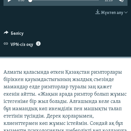
0:00
12:29
ЖАЗЫЛЫҢЫЗ
Жүктеп алу
Басқа тілдерде
Бөлісу
VPN-сіз оқу
Алматы қаласында өткен Қазақстан риэлторлары
біріккен қауымдастығының жылдық съезінде
мамандар елде риэлторлар туралы заң қажет
екенін айтты. «Жақын арада риэлтор болып жұмыс
істегеніме бір жыл болады. Алғашында келе сала
бұл мамандық көп икемділік пен машықты талап
ететінін түсіндім. Дерек қорларымен,
клиенттермен көп жұмыс істеймін. Сондай ақ бұл
қызметте психологиялық шеберлікті көп қолдануға