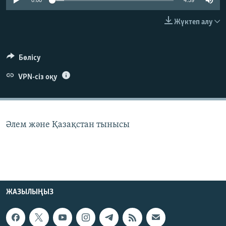
0:00
4:59
ЖАЗЫЛЫҢЫЗ
Жүктеп алу
Басқа тілдерде
Бөлісу
VPN-сіз оқу
Әлем және Қазақстан тынысы
ЖАЗЫЛЫҢЫЗ