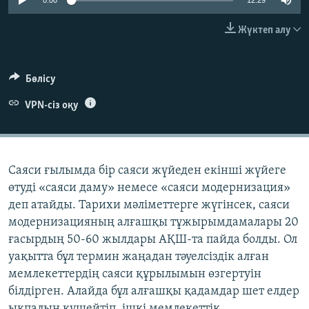
0:00
12:29
ЖАЗЫЛЫҢЫЗ
Жүктеп алу
Басқа тілдерде
Бөлісу
VPN-сіз оқу
Саяси ғылымда бір саяси жүйеден екінші жүйеге
өтуді «саяси даму» немесе «саяси модернизация»
деп атайды. Тарихи мәліметтерге жүгінсек, саяси
модернизацияның алғашқы тұжырымдамалары 20
ғасырдың 50-60 жылдары АҚШ-та пайда болды. Ол
уақытта бұл термин жаңадан тәуелсіздік алған
мемлекеттердің саяси құрылымын өзгертуін
білдірген. Алайда бұл алғашқы қадамдар шет елдер
ықпалын күшейтіп, ішкі мемлекеттік