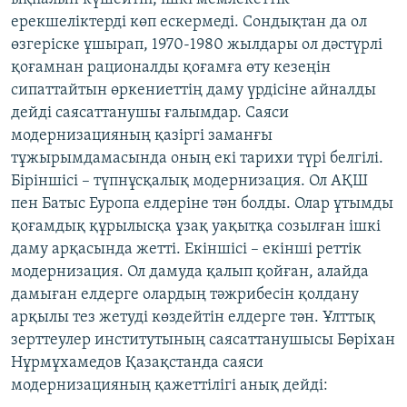
ерекшеліктерді көп ескермеді. Сондықтан да ол
өзгеріске ұшырап, 1970-1980 жылдары ол дәстүрлі
қоғамнан рационалды қоғамға өту кезеңін
сипаттайтын өркениеттің даму үрдісіне айналды
дейді саясаттанушы ғалымдар. Саяси
модернизацияның қазіргі заманғы
тұжырымдамасында оның екі тарихи түрі белгілі.
Біріншісі – түпнұсқалық модернизация. Ол АҚШ
пен Батыс Еуропа елдеріне тән болды. Олар ұтымды
қоғамдық құрылысқа ұзақ уақытқа созылған ішкі
даму арқасында жетті. Екіншісі – екінші реттік
модернизация. Ол дамуда қалып қойған, алайда
дамыған елдерге олардың тәжрибесін қолдану
арқылы тез жетуді көздейтін елдерге тән. Ұлттық
зерттеулер институтының саясаттанушысы Бөріхан
Нұрмұхамедов Қазақстанда саяси
модернизацияның қажеттілігі анық дейді: