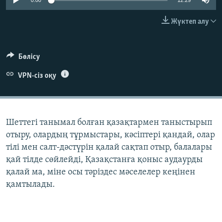
0:00
12:29
ЖАЗЫЛЫҢЫЗ
Жүктеп алу
Басқа тілдерде
Бөлісу
VPN-сіз оқу
Шеттегі танымал болған қазақтармен таныстырып
отыру, олардың тұрмыстары, кәсіптері қандай, олар
тілі мен салт-дәстүрін қалай сақтап отыр, балалары
қай тілде сөйлейді, Қазақстанға қоныс аудаурды
қалай ма, міне осы тәріздес мәселелер кеңінен
қамтылады.