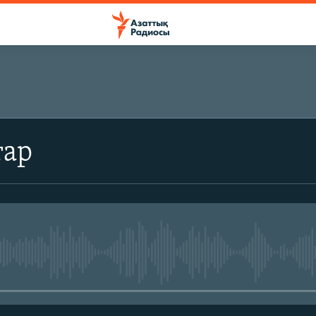
ЖАЗЫЛЫҢЫЗ
тар
Жазылу
No media source currently avail