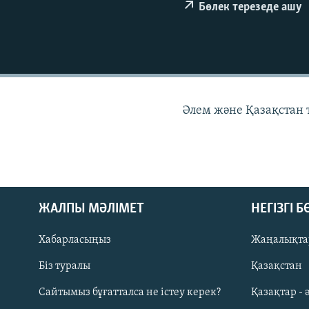
Бөлек терезеде ашу
Әлем және Қазақстан
ЖАЛПЫ МӘЛІМЕТ
НЕГІЗГІ 
Хабарласыңыз
Жаңалықта
Біз туралы
Қазақстан
Русский
Сайтымыз бұғатталса не істеу керек?
Қазақтар - 