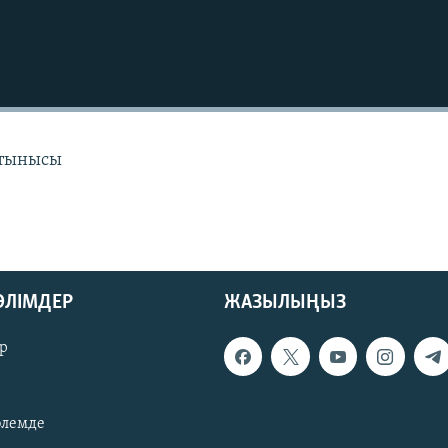
 тынысы
БӨЛІМДЕР
ЖАЗЫЛЫҢЫЗ
р
әлемде