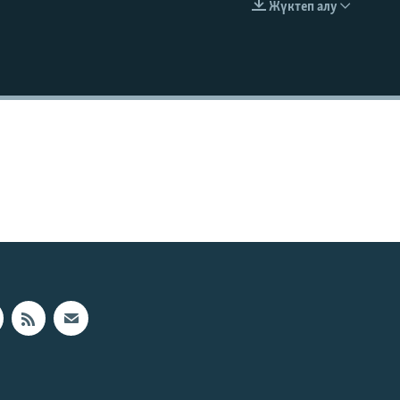
Жүктеп алу
EMBED