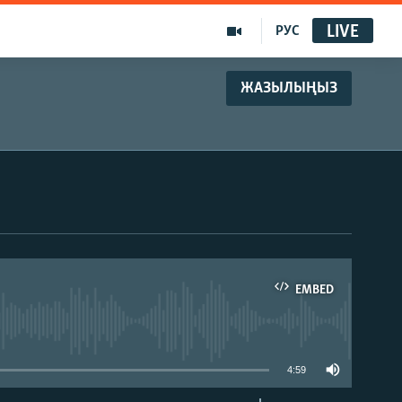
LIVE
РУС
ЖАЗЫЛЫҢЫЗ
EMBED
able
4:59