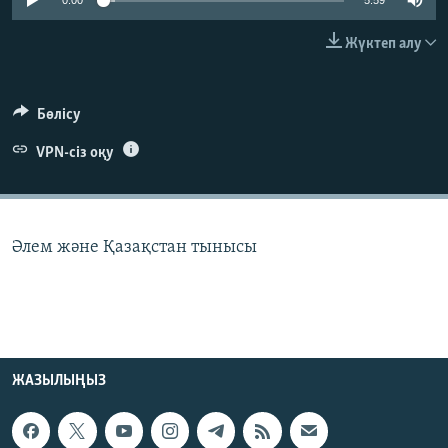
0:00
5:59
ЖАЗЫЛЫҢЫЗ
Жүктеп алу
Басқа тілдерде
Бөлісу
VPN-сіз оқу
Әлем және Қазақстан тынысы
ЖАЗЫЛЫҢЫЗ