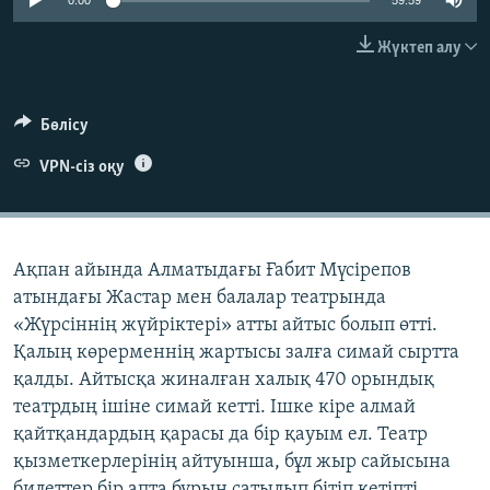
0:00
59:59
ЖАЗЫЛЫҢЫЗ
Жүктеп алу
Басқа тілдерде
Бөлісу
VPN-сіз оқу
Ақпан айында Алматыдағы Ғабит Мүсірепов
атындағы Жастар мен балалар театрында
«Жүрсіннің жүйріктері» атты айтыс болып өтті.
Қалың көрерменнің жартысы залға симай сыртта
қалды. Айтысқа жиналған халық 470 орындық
театрдың ішіне симай кетті. Ішке кіре алмай
қайтқандардың қарасы да бір қауым ел. Театр
қызметкерлерінің айтуынша, бұл жыр сайысына
билеттер бір апта бұрын сатылып бітіп кетіпті.