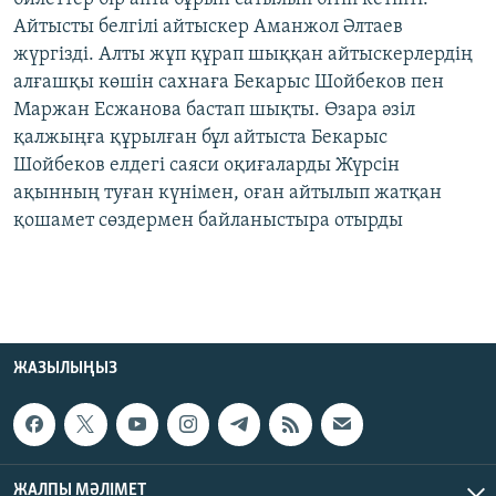
Айтысты белгілі айтыскер Аманжол Әлтаев
жүргізді. Алты жұп құрап шыққан айтыскерлердің
алғашқы көшін сахнаға Бекарыс Шойбеков пен
Маржан Есжанова бастап шықты. Өзара әзіл
қалжыңға құрылған бұл айтыста Бекарыс
Шойбеков елдегі саяси оқиғаларды Жүрсін
ақынның туған күнімен, оған айтылып жатқан
қошамет сөздермен байланыстыра отырды
ЖАЗЫЛЫҢЫЗ
ЖАЛПЫ МӘЛІМЕТ