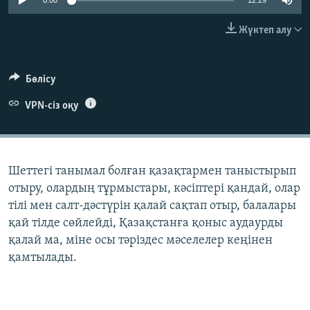
0:00
12:29
ЖАЗЫЛЫҢЫЗ
Жүктеп алу
Басқа тілдерде
Бөлісу
VPN-сіз оқу
Шеттегі танымал болған қазақтармен таныстырып
отыру, олардың тұрмыстары, кәсіптері қандай, олар
тілі мен салт-дәстүрін қалай сақтап отыр, балалары
қай тілде сөйлейді, Қазақстанға қоныс аудаурды
қалай ма, міне осы тәріздес мәселелер кеңінен
қамтылады.