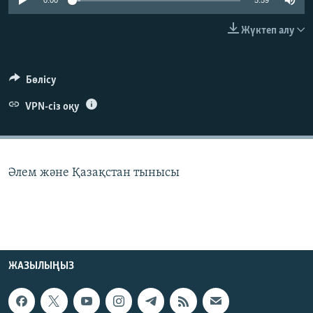
0:00
5:59
ЖАЗЫЛЫҢЫЗ
Жүктеп алу
Басқа тілдерде
Бөлісу
VPN-сіз оқу
Әлем және Қазақстан тынысы
ЖАЗЫЛЫҢЫЗ