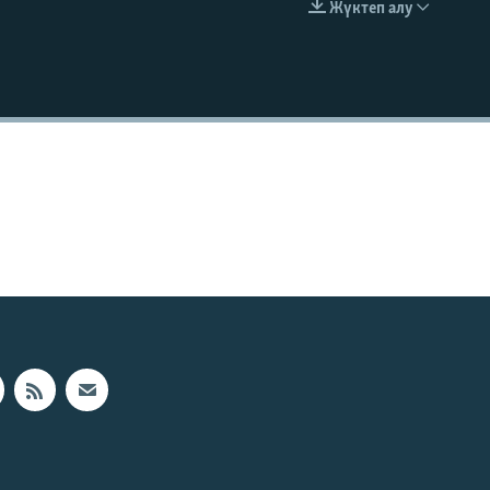
Жүктеп алу
EMBED