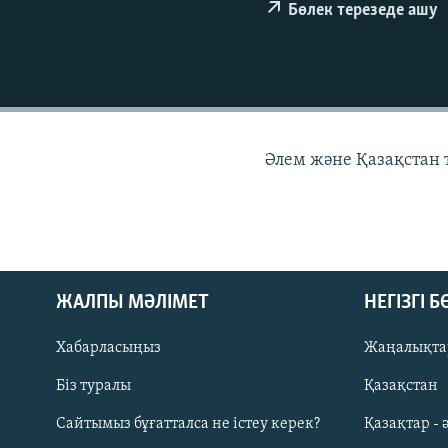
Бөлек терезеде ашу
Әлем және Қазақстан
ЖАЛПЫ МӘЛІМЕТ
НЕГІЗГІ 
Хабарласыңыз
Жаңалықта
Біз туралы
Қазақстан
Русский
Сайтымыз бұғатталса не істеу керек?
Қазақтар - 