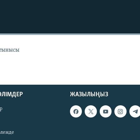
 тынысы
БӨЛІМДЕР
ЖАЗЫЛЫҢЫЗ
р
әлемде