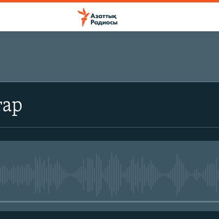
ЖАЗЫЛЫҢЫЗ
тар
Жазылу
No media source currently avail