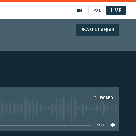
LIVE
РУС
ЖАЗЫЛЫҢЫЗ
EMBED
able
5:59