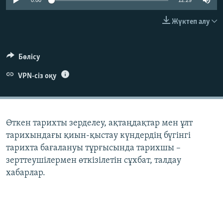
0:00
12:29
ЖАЗЫЛЫҢЫЗ
Жүктеп алу
Басқа тілдерде
Бөлісу
VPN-сіз оқу
Өткен тарихты зерделеу, ақтаңдақтар мен ұлт
тарихындағы қиын-қыстау күндердің бүгінгі
тарихта бағалануы тұрғысында тарихшы –
зерттеушілермен өткізілетін сұхбат, талдау
хабарлар.