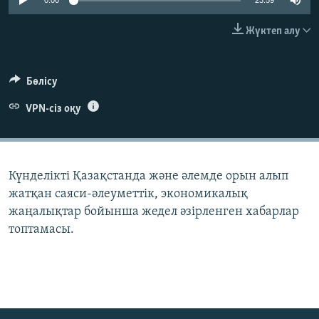
0:00
23:59
ЖАЗЫЛЫҢЫЗ
Жүктеп алу
Басқа тілдерде
Бөлісу
VPN-сіз оқу
Күнделікті Қазақстанда және әлемде орын алып
жатқан саяси-әлеуметтік, экономикалық
жаңалықтар бойынша жедел әзірленген хабарлар
топтамасы.