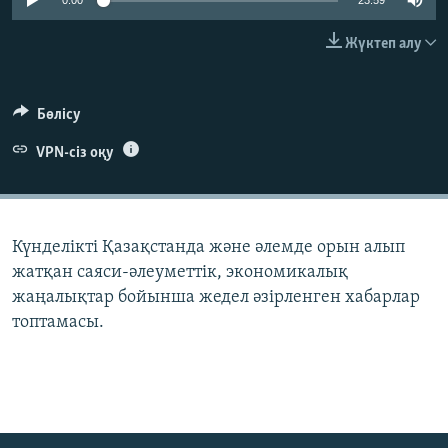
0:00
23:59
ЖАЗЫЛЫҢЫЗ
Жүктеп алу
Басқа тілдерде
Бөлісу
VPN-сіз оқу
Күнделікті Қазақстанда және әлемде орын алып
жатқан саяси-әлеуметтік, экономикалық
жаңалықтар бойынша жедел әзірленген хабарлар
топтамасы.