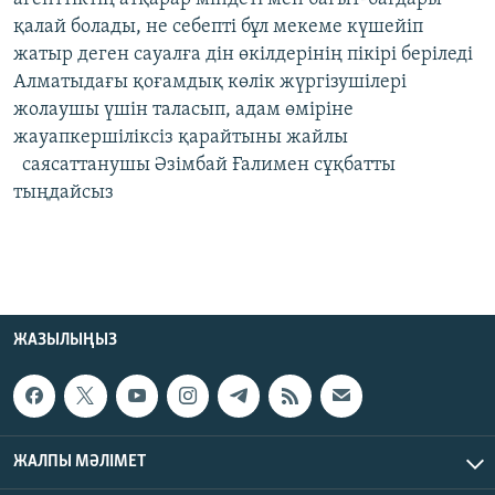
қалай болады, не себепті бұл мекеме күшейіп
жатыр деген сауалға дін өкілдерінің пікірі беріледі
Алматыдағы қоғамдық көлік жүргізушілері
жолаушы үшін таласып, адам өміріне
жауапкершіліксіз қарайтыны жайлы
саясаттанушы Әзімбай Ғалимен сұқбатты
тыңдайсыз
ЖАЗЫЛЫҢЫЗ
ЖАЛПЫ МӘЛІМЕТ