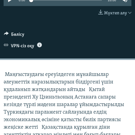
0:00
26:00
ЖАЗЫЛЫҢЫЗ
Жүктеп алу
Басқа тілдерде
Бөлісу
VPN-сіз оқу
Маңғыстаудағы ереуілдеген мұнайшылар
әлеуметтік наразылықтарын білдіргені үшін
қудаланып жатқандарын айтады Қытай
президенті Ху Цзиньтаоның Астанаға сапары
кезінде түрлі мәдени шаралар ұйымдастырылды
Түркиядағы парламент сайлауында елдің
экономикалық өсіміне қатысты билік партиясы
жеңіске жетті Қазақстанда құрылған діни
агенттіктің атқарар міндеті мен бағыт-бағдары