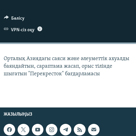
ЖАЗЫЛЫҢЫЗ
Бөлісу
VPN-сіз оқу
Басқа тілдерде
Орталық Азиядағы саяси және әлеуметтік ахуалды
баяндайтын, сараптама жасап, орыс тілінде
шығатын "Перекресток" бағдарламасы
ЖАЗЫЛЫҢЫЗ