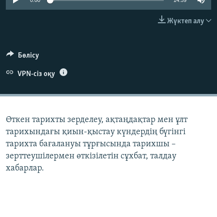
0:00
14:59
ЖАЗЫЛЫҢЫЗ
Жүктеп алу
Басқа тілдерде
Бөлісу
VPN-сіз оқу
Өткен тарихты зерделеу, ақтаңдақтар мен ұлт
тарихындағы қиын-қыстау күндердің бүгінгі
тарихта бағалануы тұрғысында тарихшы –
зерттеушілермен өткізілетін сұхбат, талдау
хабарлар.