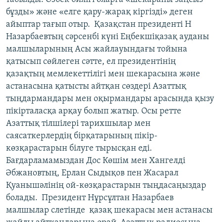
бұзды» және «елге қару-жарақ кіргізді» деген
айыптар тағып отыр. Қазақстан президенті Н
Назарбаевтың сәрсенбі күні Еңбекшіқазақ ауданы
малшыларының Асы жайлауындағы тойына
қатысып сөйлеген сәтте, ел президентінің
қазақтың мемлекеттілігі мен шекарасына және
астанасына қатысты айтқан сөздері Азаттық
тыңдармандары мен оқырмандары арасында қызу
пікірталасқа арқау болып жатыр. Осы ретте
Азаттық тілшілері тарихшылар мен
саясаткерлердің бірқатарының пікір-
көзқарастарын білуге тырысқан еді.
Бағдарламамыздан Дос Көшім мен Хангелді
Әбжановтың, Ерлан Сыдықов пен Жасарал
Қуанышәлінің ой-көзқарастарын тыңдасаңыздар
болады. Президент Нұрсұлтан Назарбаев
малшылар слетінде қазақ шекарасы мен астанасы