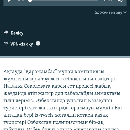
0:00
25:59
ЖАЗЫЛЫҢЫЗ
Жүктеп алу
Басқа тілдерде
Бөлісу
VPN-сіз оқу
Ақтауда "Қаражамбас" мұнай компаниясы
жұмысшылары тәуелсіз кәсіподағының заңгері
Наталья Соколоваға қарсы сот процесі жабық
жағдайда өтіп жатыр деп хабарлайды аймақтағы
тілшілеріміз. Өзбекстанда ұсталған Қазақстан
туристері елге жақын арада оралмауы мүмкін Екі
аптадан бері із-түзсіз жоғалып кеткен қазақ
туристері Өзбекстан полициясынан бір-ақ
табылды. Өзбек билігі оларға «шекараны заңсыз