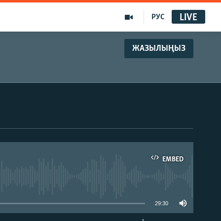
LIVE
РУС
ЖАЗЫЛЫҢЫЗ
EMBED
able
29:30