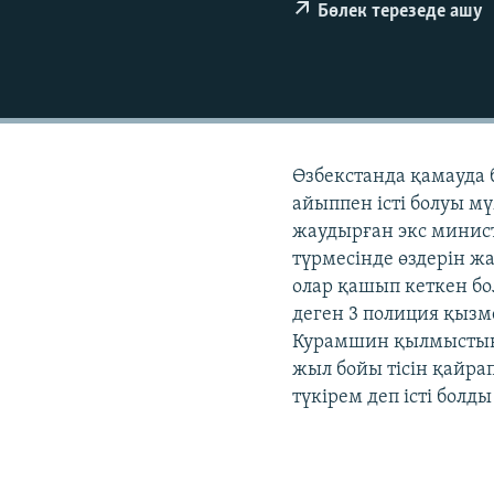
Бөлек терезеде ашу
Өзбекстанда қамауда 
айыппен істі болуы м
жаудырған экс минист
түрмесінде өздерін жа
олар қашып кеткен б
деген 3 полиция қызм
Курамшин қылмыстық 
жыл бойы тісін қайра
түкірем деп істі болды