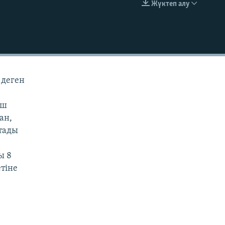
Жүктеп алу
EMBED
 деген
аш
ан,
тады
ы 8
тіне