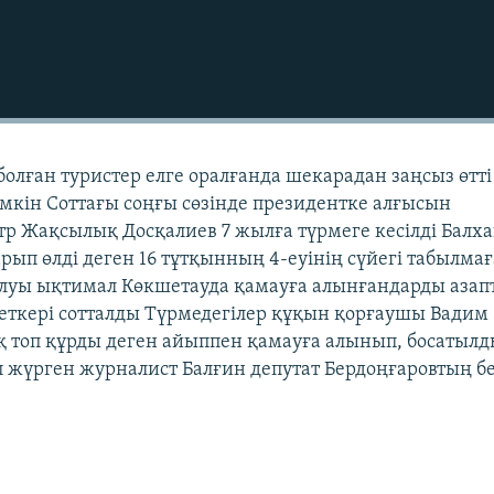
болған туристер елге оралғанда шекарадан заңсыз өтті
үмкін Соттағы соңғы сөзінде президентке алғысын
р Жақсылық Досқалиев 7 жылға түрмеге кесілді Балх
рып өлді деген 16 тұтқынның 4-еуінің сүйегі табылмағ
олуы ықтимал Көкшетауда қамауға алынғандарды азап
еткері сотталды Түрмедегілер құқын қорғаушы Вадим
топ құрды деген айыппен қамауға алынып, босатылд
п жүрген журналист Балғин депутат Бердоңғаровтың бе