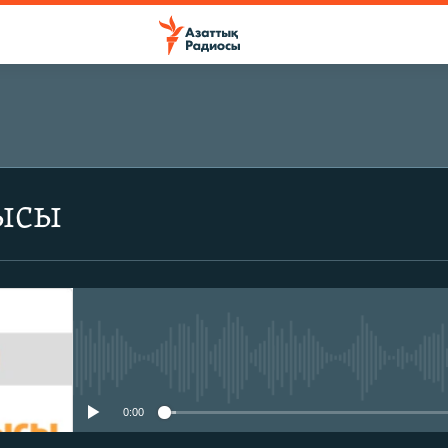
ЖАЗЫЛЫҢЫЗ
ысы
Жазылу
No media source currently avail
0:00