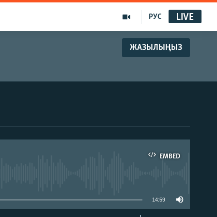
LIVE
РУС
ЖАЗЫЛЫҢЫЗ
EMBED
able
14:59