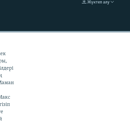
Жүктеп алу
EMBED
лек
ры,
ілдері
ң
 Маман
Макс
ізіп
ге
й