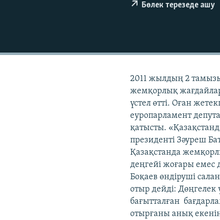
Бөлек терезеде ашу
2011 жылдың 2 тамыз
жемқорлық жағдайлар
үстел өтті. Оған жет
еуропарламент депута
қатысты. «Қазақстан
президенті Зәуреш Ба
Қазақстанда жемқорл
деңгейі жоғары емес 
Боқаев өндіруші сала
отыр дейді: Дөңгелек
бағытталған бағдарла
отырғаны анық екенін