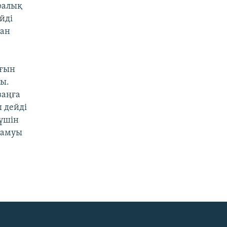
аралық
йді
ған
ығын
ды.
заңға
ы дейді
үшін
дамуы