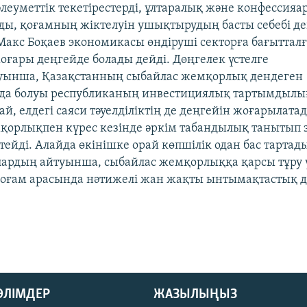
әлеуметтік текетірестерді, ұлтаралық және конфессия
ы, қоғамның жіктелуін ушықтырудың басты себебі де
акс Боқаев экономикасы өндіруші секторға бағыттал
ғары деңгейде болады дейді. Дөңгелек үстелге
уынша, Қазақстанның сыбайлас жемқорлық дендеген
да болуы республиканың инвестициялық тартымдыл
й, елдегі саяси тәуелділіктің де деңгейін жоғарылата
қорлықпен күрес кезінде әркім табандылық танытып 
тейді. Алайда өкінішке орай көпшілік одан бас тартад
ардың айтуынша, сыбайлас жемқорлыққа қарсы тұру 
 қоғам арасында нәтижелі жан жақты ынтымақтастық 
БӨЛІМДЕР
ЖАЗЫЛЫҢЫЗ