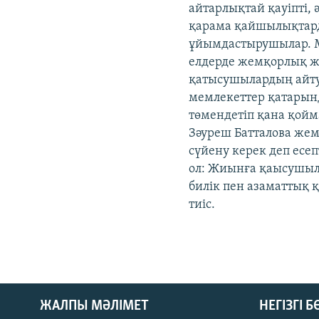
айтарлықтай қауіпті, 
қарама қайшылықтард
ұйымдастырушылар. М
елдерде жемқорлық жо
қатысушылардың айт
мемлекеттер қатарын
төмендетіп қана қойма
Зәуреш Батталова жем
сүйену керек деп есеп
ол: Жиынға қаысушыл
билік пен азаматтық
тиіс.
ЖАЛПЫ МӘЛІМЕТ
НЕГІЗГІ 