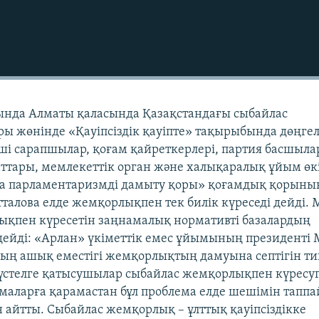
ында Алматы қаласында Қазақстандағы сыбайлас
ы жөнінде «Қауіпсіздік қауіпте» тақырыбында дөңге
екші сарапшылар, қоғам қайреткерлері, партия басшыла
ттары, мемлекеттік орган және халықаралық ұйым өк
да парламентаризмді дамыту қоры» қоғамдық қорыны
тталова елде жемқорлықпен тек билік күреседі дейді.
ықпен күресетін заңнамалық нормативті базалардың
дейді: «Арлан» үкіметтік емес ұйымының президенті 
ның ашық еместігі жемқорлықтың дамуына септігін тиг
 үстелге қатысушылар сыбайлас жемқорлықпен күресу
маларға қарамастан бұл проблема елде шешімін таппа
 айтты. Сыбайлас жемқорлық – ұлттық қауіпсіздікке