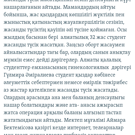
нашарлағанын айтады. Мамандардың айтуы
бойынша, жас қыздардың көпшілігі жүктілік пен
жыныстық қатынастың жауапкершілігін сезініп,
жасанды түсіктің қауіпін әлі түсіне қоймаған. Осы
жылдың басынан бері алматылық 32 жас студент
жасанды түсік жасатқан. Заңсыз оборт жасаумен
айналысатындар тағы бар, олардың санын анықтау
мүмкін емес дейді дәрігерлер. Алматы қалалық
студенттер емханасының гинекологиялык дәрігері
Гүлмира Әміралиева студент қыздар көбінесе
әлеуметтік себептермен немесе өмірлік тәжірибес
аз жастар қателікпен жасанды түсік жасатады.
Олардың арасында ана мен баланың денсаулығы
нашар болатындары және ата- анасы ажырасып
жатса операция арқылы баланы алғызып тастап
жататындығын айтады. Мектеп мұғалімі Аймара
Бектемісова қазіргі кезде интернет, телеарналар