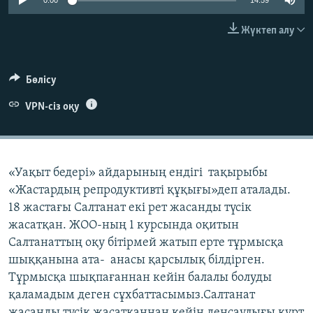
0:00
14:59
ЖАЗЫЛЫҢЫЗ
Жүктеп алу
Басқа тілдерде
Бөлісу
VPN-сіз оқу
«Уақыт бедері» айдарының ендігі тақырыбы
«Жастардың репродуктивті құқығы»деп аталады.
18 жастағы Салтанат екі рет жасанды түсік
жасатқан. ЖОО-ның 1 курсында оқитын
Салтанаттың оқу бітірмей жатып ерте тұрмысқа
шыққанына ата- анасы қарсылық білдірген.
Тұрмысқа шықпағаннан кейін балалы болуды
қаламадым деген сұхбаттасымыз.Салтанат
жасанды түсік жасатқаннан кейін денсаулығы күрт