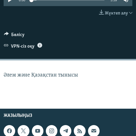
0:00
3:59
ЖАЗЫЛЫҢЫЗ
Жүктеп алу
Басқа тілдерде
Бөлісу
VPN-сіз оқу
Әлем және Қазақстан тынысы
ЖАЗЫЛЫҢЫЗ