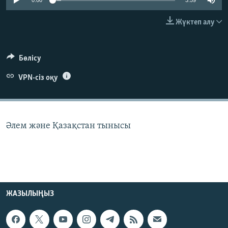
0:00
3:59
ЖАЗЫЛЫҢЫЗ
Жүктеп алу
Басқа тілдерде
Бөлісу
VPN-сіз оқу
Әлем және Қазақстан тынысы
ЖАЗЫЛЫҢЫЗ