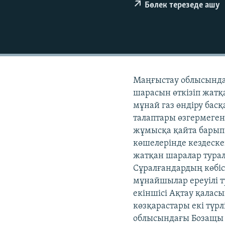
Бөлек терезеде ашу
Маңғыстау облысында
шарасын өткізіп жатқ
мұнай газ өндіру бас
талаптары өзгермегені
жұмысқа қайта барып
көшелерінде кездеск
жатқан шаралар туралы
Сұралғандардың көбіс
мұнайшылар ереуілі ту
екіншісі Ақтау қаласы
көзқарастары екі түрл
облысындағы Бозащы 