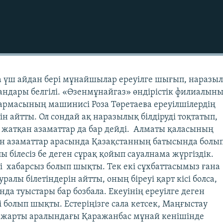
 үш айдан бері мұнайшылар ереуілге шығып, наразы
андары белгілі. «Өзенмұнайгаз» өндірістік филиалыны
қармасының машинисі Роза Төретаева ереуілшілердің
н айтты. Ол сондай ақ наразылық білдіруді тоқтатып,
 жатқан азаматтар да бар дейді. Алматы қаласының
ен азаматтар арасында Қазақстанның батысында болы
 білесіз бе деген сұрақ қойып сауалнама жүргіздік.
і хабарсыз болып шықты. Тек екі сұхбаттасымыз ғана
ралы білетіндерін айтты, оның біреуі қарт кісі болса,
нда туыстары бар бозбала. Екеуінің ереуілге деген
і болып шықты. Естеріңізге сала кетсек, Маңғыстау
жарты аралындағы Қаражанбас мұнай кенішінде