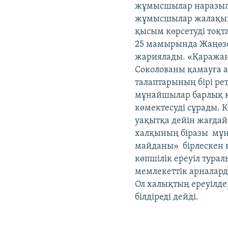
жұмысшылар наразылы
жұмысшылар жалақыны
қысым көрсетуді тоқта
25 мамырында Жаңөз
жариялады. «Қаражан
Соколованы қамауға ал
талаптарының бірі рет
мұнайшылар барлық қ
көмектесуді сұрады.
уақытқа дейін жағдай
халқының біразы мұна
майданы» бірлескен қ
көпшілік ереуіл турал
мемлекеттік арналарда
Ол халықтың ереуілде
білдіреді дейді.