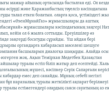
ғы мамыр айының ортасында басталған еді. Ол кезд
 өсіруді және Қаражанбастың тәуелсіз кәсіподағына
туды талап еткен болатын. оларға қоса, үстіміздегі ж
ендегі «ӨзенМұнайГаз» жұмысшылары да аштық
басмұнай» жұмысшылары кәсіподағының заңгері Нат
ып, кейін ол 6 жылға сотталды. Ереуілшілер өз
інде заңгерді босатуды сұрайды. Үш айдан бері
ұзырлы органдарға хабарласып мәселені шешуге
 Компания басшыларын диалогқа шақырды. Алайда осы
 өзгерген жоқ. Ақын Темірхан Медетбек Қазақстан
йшылар туралы естіп біліп жатыр деп есептейді. Хал
озғалысының мүшесі, кәсіпкер Серік Сапарғали кері
ы хабардар емес деп санайды. Мұның себебі негізгі
н бұл наразылық туралы жеткілікті ақпарат берілмеуі 
р туралы естімегендері олардың саяси сауатының аз е