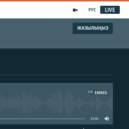
LIVE
РУС
ЖАЗЫЛЫҢЫЗ
EMBED
able
14:59