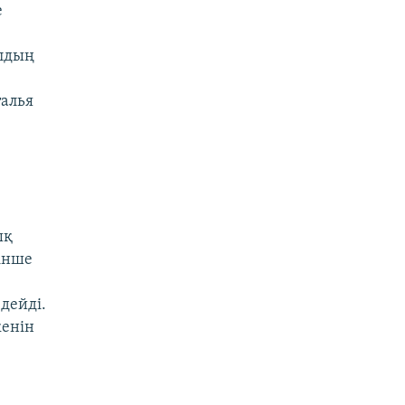
е
ылдың
алья
ық
сінше
дейді.
кенін