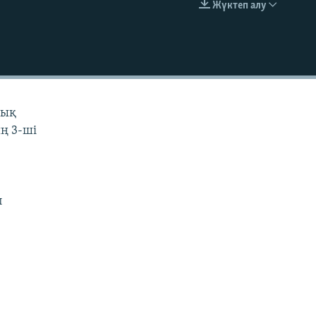
Жүктеп алу
EMBED
лық
ң 3-ші
п