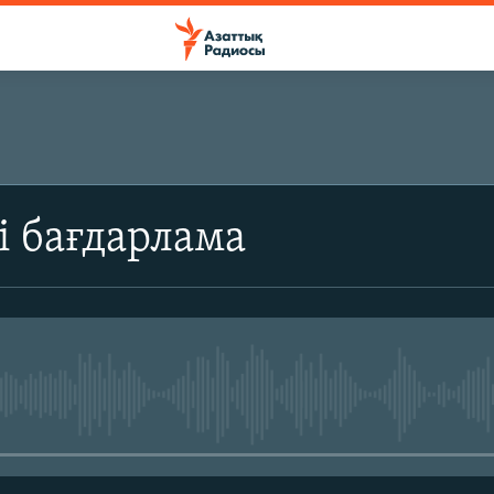
ЖАЗЫЛЫҢЫЗ
і бағдарлама
Жазылу
No media source currently avail