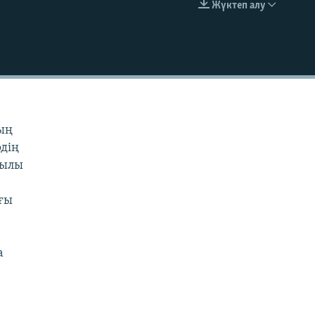
Жүктеп алу
EMBED
ың
рдің
 жылы
ңғы
а