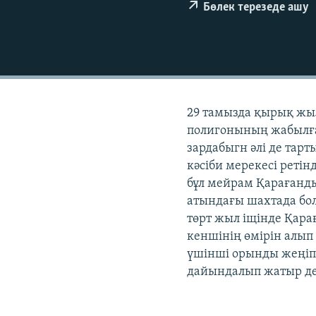
Бөлек терезеде ашу
29 тамызда қырық жы
полигонының жабылға
зардабыгн әлі де тар
кәсіби мерекесі реті
бұл мейрам Қарағанды
атындағы шахтада бол
төрт жыл іщінде Қара
кеншінің өмірін алып 
үшінші орынды жеңіп 
дайындалып жатыр деп