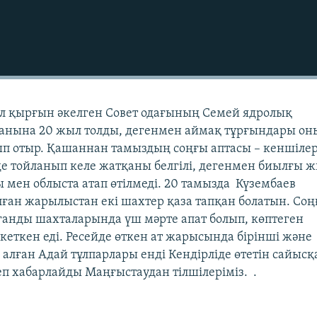
л қырғын әкелген Совет одағының Семей ядролық
нына 20 жыл толды, дегенмен аймақ тұрғындары он
тып отыр. Қашаннан тамыздың соңғы аптасы – кеншіле
нде тойланып келе жатқаны белгілі, дегенмен биылғы
 мен облыста атап өтілмеді. 20 тамызда Күзембаев
ған жарылыстан екі шахтер қаза тапқан болатын. Со
ғанды шахталарында үш мәрте апат болып, көптеген
кеткен еді. Ресейде өткен ат жарысында бірінші және
алған Адай тұлпарлары енді Кендірліде өтетін сайысқ
 хабарлайды Маңғыстаудан тілшілеріміз. .