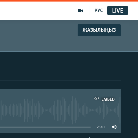
LIVE
РУС
ЖАЗЫЛЫҢЫЗ
EMBED
able
26:01