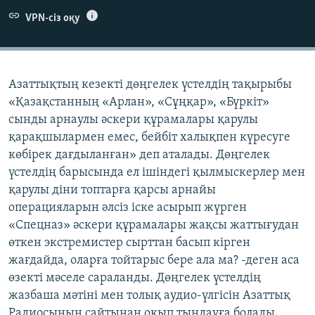
ЖАЗЫЛЫҢЫЗ
VPN-сіз оқу
Басқа тілдерде
Азаттықтың кезекті дөңгелек үстелдің тақырыбы
«Қазақстанның «Арлан», «Сұңқар», «Бүркіт»
сынды арнаулы әскери құрамалары қарулы
қарақшылармен емес, бейбіт халықпен күресуге
көбірек дағдыланған» деп аталады. Дөңгелек
үстелдің барысында ел ішіндегі қылмыскерлер мен
қарулы діни топтарға қарсы арнайы
операцияларын әлсіз іске асырып жүрген
«Спецназ» әскери құрамалары жақсы жаттығудан
өткен экстремистер сырттан басып кірген
жағдайда, оларға тойтарыс бере ала ма? -деген аса
өзекті мәселе сараланды. Дөңгелек үстелдің
жазбаша мәтіні мен толық аудио-үлгісін Азаттық
Радиосының сайтынан оқып тыңдауға болады.