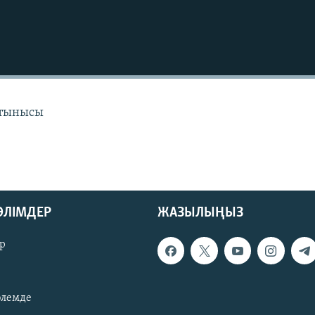
 тынысы
БӨЛІМДЕР
ЖАЗЫЛЫҢЫЗ
р
әлемде