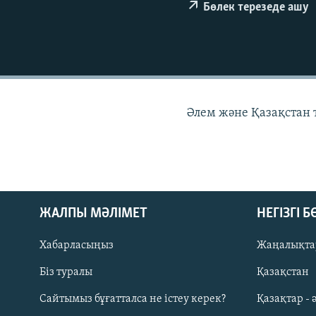
Бөлек терезеде ашу
Әлем және Қазақстан
ЖАЛПЫ МӘЛІМЕТ
НЕГІЗГІ 
Хабарласыңыз
Жаңалықта
Біз туралы
Қазақстан
Русский
Сайтымыз бұғатталса не істеу керек?
Қазақтар - 