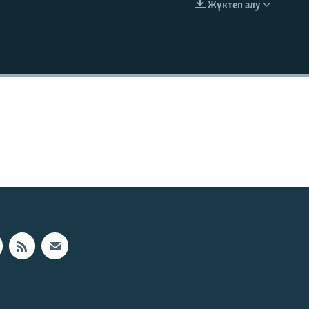
Жүктеп алу
EMBED