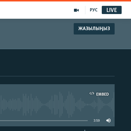
LIVE
РУС
ЖАЗЫЛЫҢЫЗ
EMBED
able
3:59