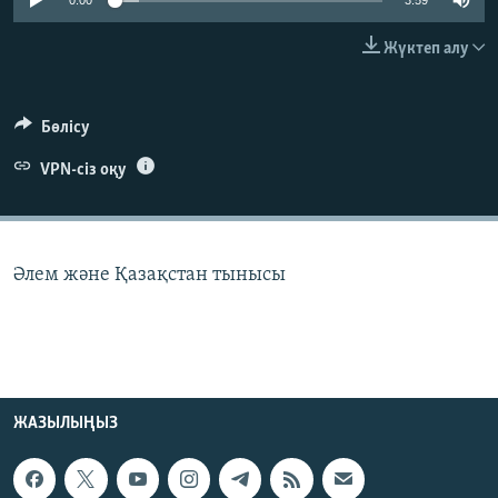
0:00
3:59
ЖАЗЫЛЫҢЫЗ
Жүктеп алу
Басқа тілдерде
Бөлісу
VPN-сіз оқу
Әлем және Қазақстан тынысы
ЖАЗЫЛЫҢЫЗ