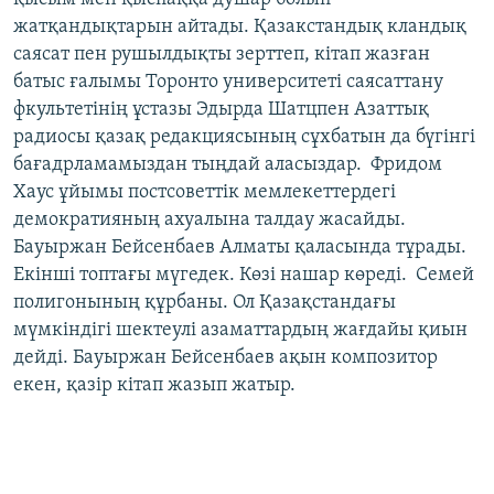
жатқандықтарын айтады. Қазакстандық кландық
саясат пен рушылдықты зерттеп, кітап жазған
батыс ғалымы Торонто университеті саясаттану
фкультетінің ұстазы Эдырда Шатцпен Азаттық
радиосы қазақ редакциясының сұхбатын да бүгінгі
бағадрламамыздан тыңдай аласыздар. Фридом
Хаус ұйымы постсоветтік мемлекеттердегі
демократияның ахуалына талдау жасайды.
Бауыржан Бейсенбаев Алматы қаласында тұрады.
Екінші топтағы мүгедек. Көзі нашар көреді. Семей
полигонының құрбаны. Ол Қазақстандағы
мүмкіндігі шектеулі азаматтардың жағдайы қиын
дейді. Бауыржан Бейсенбаев ақын композитор
екен, қазір кітап жазып жатыр.