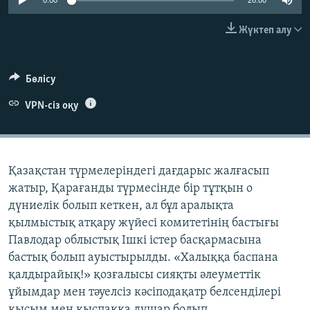
0:00
26:00
ЖАЗЫЛЫҢЫЗ
Жүктеп алу
Басқа тілдерде
Бөлісу
VPN-сіз оқу
Қазақстан түрмелеріндегі дағдарыс жалғасып
жатыр, Қарағанды түрмесінде бір тұтқын о
дүниелік болып кеткен, ал бұл аралықта
қылмыстық атқару жүйесі комитетінің бастығы
Павлодар облыстық Ішкі істер басқармасына
бастық болып ауыстырылды. «Халыққа баспана
қалдырайық!» қозғалысы сияқты әлеуметтік
ұйымдар мен тәуелсіз кәсіподақатр белсенділері
қысым мен қыспаққа душар болып