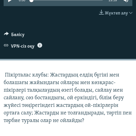
0:00
29:59
ЖАЗЫЛЫҢЫЗ
Жүктеп алу
Басқа тілдерде
Бөлісу
VPN-сіз оқу
Пікірталас клубы: Жастардың елдің бүгіні мен
болашағы жайындағы ойлары мен көзқарас-
пікірлері талқылаудың өзегі болады, сайлау мен
сайлану, сөз бостандығы, ой еркіндігі, білім беру
жүйесі төңірегіндегі жастардың ой-пікірлерін
ортаға салу; Жастарды не толғандырады, тәртіп пен
тәрбие туралы олар не ойлайды?