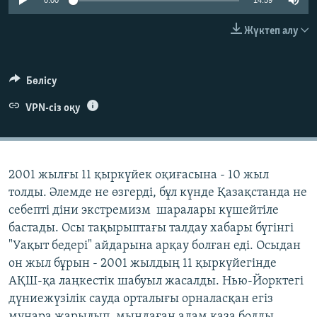
0:00
14:59
ЖАЗЫЛЫҢЫЗ
Жүктеп алу
Басқа тілдерде
Бөлісу
VPN-сіз оқу
2001 жылғы 11 қыркүйек оқиғасына - 10 жыл
толды. Әлемде не өзгерді, бұл күнде Қазақстанда не
себепті діни экстремизм шаралары күшейтіле
бастады. Осы тақырыптағы талдау хабары бүгінгі
"Уақыт бедері" айдарына арқау болған еді. Осыдан
он жыл бұрын - 2001 жылдың 11 қыркүйегінде
АҚШ-қа лаңкестік шабуыл жасалды. Нью-Йорктегі
дүниежүзілік сауда орталығы орналасқан егіз
мұнара жарылып, мыңдаған адам қаза болды.