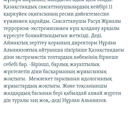
Қазақстандық саясаттанушылардың кейбірі 11
қыркүйек оқиғасының ресми дәйектемесіне
күмәнмен қарайды. Саясаттанушы Расул Жұмалы
терроризм-экстремизммен күш қолдану арқылы
күресуге болмайтындығын жеткізді. Деді.
Аймақтық зерттеу қорының директоры Нұрлан
Альниязовтың айтуынша пікірінше Қазақстандағы
діни экстремистік топтардың көбеюінің бірнеше
себебі бар. -Бірінші, барлық жауаптылық
жүктелетін діни басқарманың жұмысының
жоқтығы. Мемлекет тарапынан идологиялық
жұмыстардың жоқтығы. Және тоқсаныншы
жалдардың басынан бері қабылдай алмай жүрген
дін туралы заң жоқ,-деді Нұрлан Альниязов.