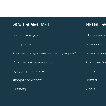
ЖАЛПЫ МӘЛІМЕТ
НЕГІЗГІ 
Хабарласыңыз
Жаңалықта
Біз туралы
Қазақстан
Русский
Сайтымыз бұғатталса не істеу керек?
Қазақтар - 
Азаттық қосымшалары
Орталық А
ЖАЗЫЛЫҢЫЗ
Қолдану шарттары
Ресей
Форум ережелері
Қытай
Жазылу
Әлем
Басқа тілдерде