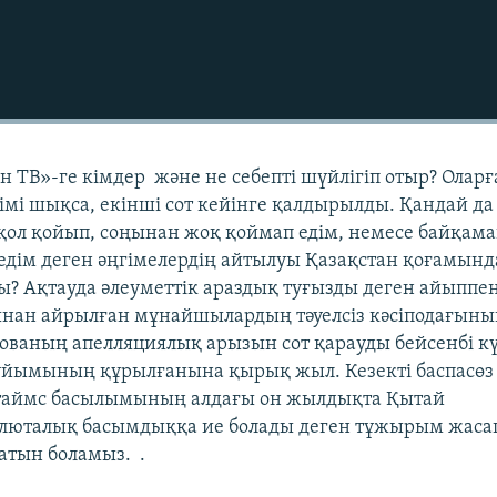
 ТВ»-ге кімдер және не себепті шүйлігіп отыр? Оларғ
імі шықса, екінші сот кейінге қалдырылды. Қандай да 
қол қойып, соңынан жоқ қоймап едім, немесе байқам
дім деген әңгімелердің айтылуы Қазақстан қоғамынд
ы? Ақтауда әлеуметтік араздық туғызды деген айыппе
ынан айрылған мұнайшылардың тәуелсіз кәсіподағын
лованың апелляциялық арызын сот қарауды бейсенбі к
 ұйымының құрылғанына қырық жыл. Кезекті баспасөз
таймс басылымының алдағы он жылдықта Қытай
люталық басымдыққа ие болады деген тұжырым жаса
атын боламыз. .