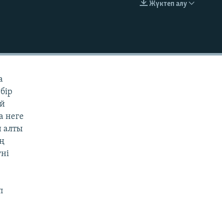
Жүктеп алу
EMBED
а
бір
ай
а неге
н алты
ың
үні
п