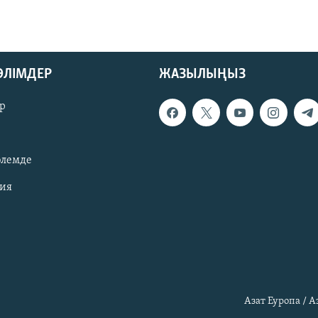
БӨЛІМДЕР
ЖАЗЫЛЫҢЫЗ
р
әлемде
зия
Азат Еуропа / 