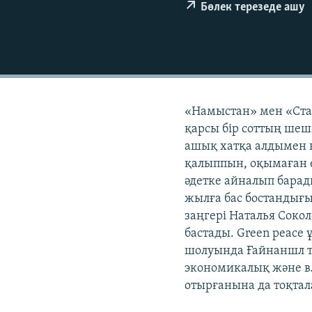
Бөлек терезеде ашу
«Намыстан» мен «Стан
қарсы бір соттың шеш
ашық хатқа алдымен 
қалыппын, оқымаған е
әдетке айналып барад
жылға бас бостандығ
заңгері Наталья Соко
бастады. Green peace
шолуында Ғайнаншл 
экономикалық және в
отырғанына да тоқтал