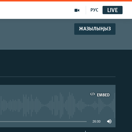
LIVE
РУС
ЖАЗЫЛЫҢЫЗ
EMBED
able
26:00