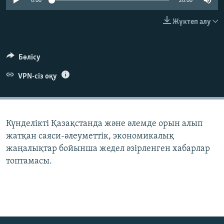
0:00
26:00
ЖАЗЫЛЫҢЫЗ
Жүктеп алу
Басқа тілдерде
Бөлісу
VPN-сіз оқу
Күнделікті Қазақстанда және әлемде орын алып
жатқан саяси-әлеуметтік, экономикалық
жаңалықтар бойынша жедел әзірленген хабарлар
топтамасы.