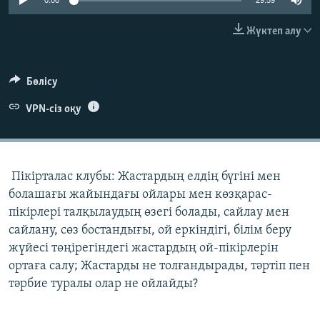
0:00
29:59
ЖАЗЫЛЫҢЫЗ
Жүктеп алу
Басқа тілдерде
Бөлісу
VPN-сіз оқу
Пікірталас клубы: Жастардың елдің бүгіні мен
болашағы жайындағы ойлары мен көзқарас-
пікірлері талқылаудың өзегі болады, сайлау мен
сайлану, сөз бостандығы, ой еркіндігі, білім беру
жүйесі төңірегіндегі жастардың ой-пікірлерін
ортаға салу; Жастарды не толғандырады, тәртіп пен
тәрбие туралы олар не ойлайды?