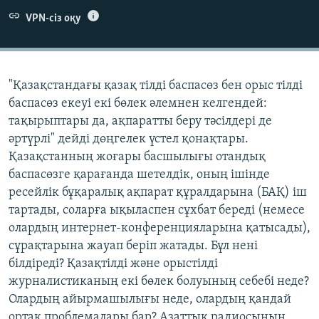
ЖАЗЫЛЫҢЫЗ
VPN-сіз оқу
Басқа тілдерде
"Қазақстандағы қазақ тілді баспасөз бен орыс тілді
баспасөз екеуі екі бөлек әлемнен келгендей:
тақырыптары да, ақпаратты беру тәсілдері де
әртүрлі" дейді дөңгелек үстел қонақтары.
Қазақстанның жоғары басшылығы отандық
баспасөзге қарағанда шетелдік, оның ішінде
ресейлік бұқаралық ақпарат құралдарына (БАҚ) іш
тартады, соларға ықыласпен сұхбат береді (немесе
олардың интернет-конференцияларына қатысады),
сұрақтарына жауап беріп жатады. Бұл нені
білдіреді? Қазақтілді және орыстілді
журналистиканың екі бөлек болуының себебі неде?
Олардың айырмашылығы неде, олардың қандай
ортақ проблемалары бар? Азаттық радиосының