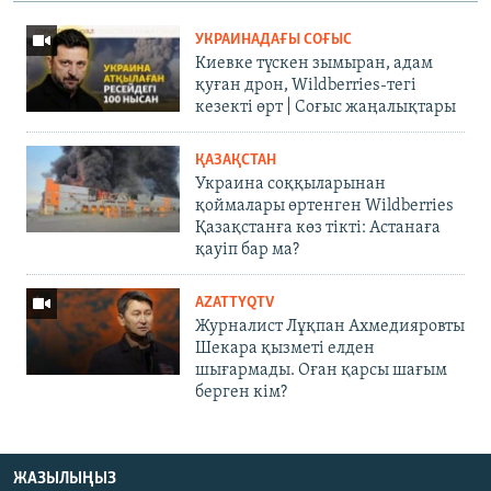
УКРАИНАДАҒЫ СОҒЫС
Киевке түскен зымыран, адам
қуған дрон, Wildberries-тегі
кезекті өрт | Соғыс жаңалықтары
ҚАЗАҚСТАН
Украина соққыларынан
қоймалары өртенген Wildberries
Қазақстанға көз тікті: Астанаға
қауіп бар ма?
AZATTYQTV
Журналист Лұқпан Ахмедияровты
Шекара қызметі елден
шығармады. Оған қарсы шағым
берген кім?
ЖАЗЫЛЫҢЫЗ