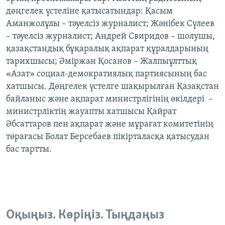
дөңгелек үстеліне қатысатындар: Қасым
Аманжолұлы – тәуелсіз журналист; Жәнібек Сүлеев
– тәуелсіз журналист; Андрей Свиридов – шолушы,
қазақстандық бұқаралық ақпарат құралдарының
тарихшысы; Әміржан Қосанов – Жалпыұлттық
«Азат» социал-демократиялық партиясының бас
хатшысы. Дөңгелек үстелге шақырылған Қазақстан
байланыс және ақпарат министрлігінің өкілдері –
министрліктің жауапты хатшысы Қайрат
Әбсаттаров пен ақпарат және мұрағат комитетінің
төрағасы Болат Берсебаев пікірталасқа қатысудан
бас тартты.
Оқыңыз. Көріңіз. Тыңдаңыз