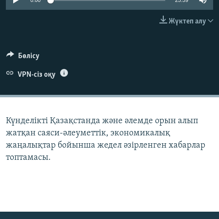
0:00
25:59
ЖАЗЫЛЫҢЫЗ
Жүктеп алу
Басқа тілдерде
Бөлісу
VPN-сіз оқу
Күнделікті Қазақстанда және әлемде орын алып
жатқан саяси-әлеуметтік, экономикалық
жаңалықтар бойынша жедел әзірленген хабарлар
топтамасы.