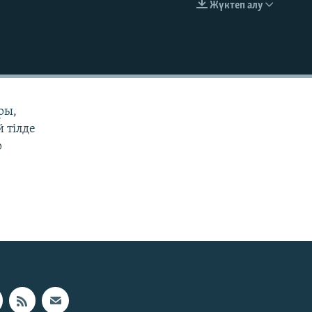
Жүктеп алу
EMBED
ры,
й тілде
р