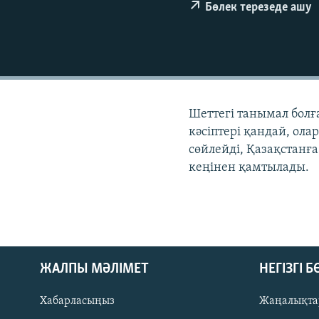
Бөлек терезеде ашу
Шеттегі танымал болғ
кәсіптері қандай, олар
сөйлейді, Қазақстанға
кеңінен қамтылады.
ЖАЛПЫ МӘЛІМЕТ
НЕГІЗГІ 
Хабарласыңыз
Жаңалықта