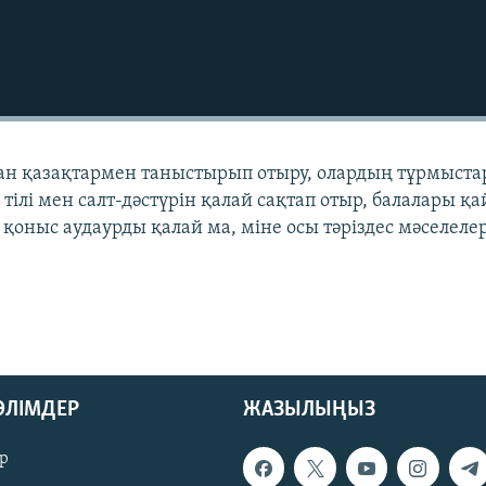
ан қазақтармен таныстырып отыру, олардың тұрмыста
 тілі мен салт-дәстүрін қалай сақтап отыр, балалары қа
 қоныс аудаурды қалай ма, міне осы тәріздес мәселеле
БӨЛІМДЕР
ЖАЗЫЛЫҢЫЗ
р