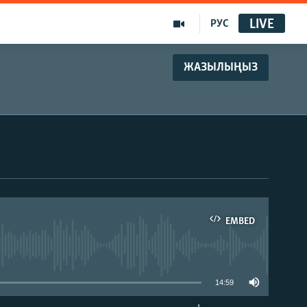
LIVE
РУС
ЖАЗЫЛЫҢЫЗ
EMBED
able
14:59