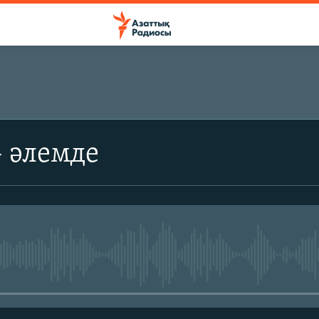
ЖАЗЫЛЫҢЫЗ
- әлемде
Жазылу
No media source currently avail