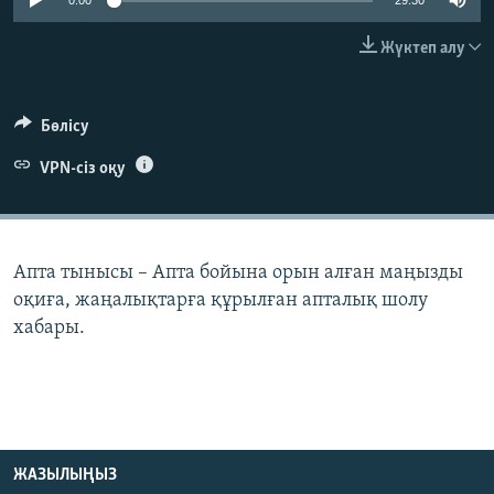
0:00
29:30
ЖАЗЫЛЫҢЫЗ
Жүктеп алу
Басқа тілдерде
Бөлісу
VPN-сіз оқу
Апта тынысы – Апта бойына орын алған маңызды
оқиға, жаңалықтарға құрылған апталық шолу
хабары.
ЖАЗЫЛЫҢЫЗ