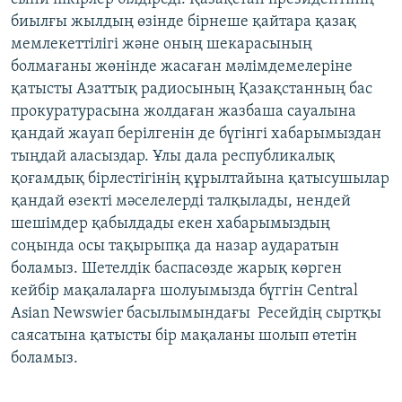
биылғы жылдың өзінде бірнеше қайтара қазақ
мемлекеттілігі және оның шекарасының
болмағаны жөнінде жасаған мәлімдемелеріне
қатысты Азаттық радиосының Қазақстанның бас
прокуратурасына жолдаған жазбаша сауалына
қандай жауап берілгенін де бүгінгі хабарымыздан
тыңдай аласыздар. Ұлы дала республикалық
қоғамдық бірлестігінің құрылтайына қатысушылар
қандай өзекті мәселелерді талқылады, нендей
шешімдер қабылдады екен хабарымыздың
соңында осы тақырыпқа да назар аударатын
боламыз. Шетелдік баспасөзде жарық көрген
кейбір мақалаларға шолуымызда бүггін Central
Asian Newswier басылымындағы Ресейдің сыртқы
саясатына қатысты бір мақаланы шолып өтетін
боламыз.