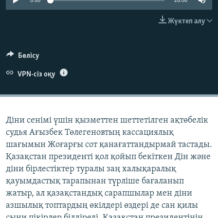
0:00
26:00
ЖАЗЫЛЫҢЫЗ
Жүктеп алу
Басқа тілдерде
Бөлісу
VPN-сіз оқу
Діни сенімі үшін қызметтен шеттетілген ақтөбелік
судья Ағызбек Төлегеновтың кассациялық
шағымын Жоғарғы сот қанағаттандырмай тастады.
Қазақстан президенті қол қойып бекіткен Дін және
діни бірлестіктер туралы заң халықаралық
қауымдастық тарапынан түрліше бағаланып
жатыр, ал қазақстандық сарапшылар мен діни
азшылық топтардың өкілдері өздері де сан қилы
сыни пікірлер білдіреді. Қазақстан президентінің