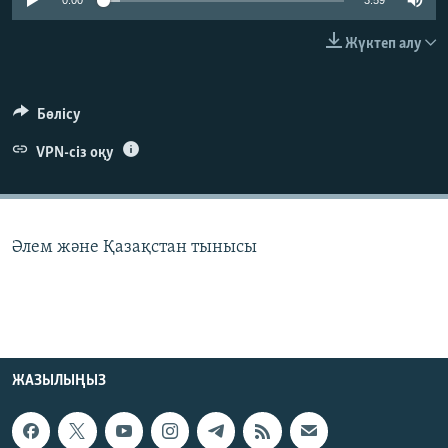
0:00
3:59
ЖАЗЫЛЫҢЫЗ
Жүктеп алу
Басқа тілдерде
Бөлісу
VPN-сіз оқу
Әлем және Қазақстан тынысы
ЖАЗЫЛЫҢЫЗ