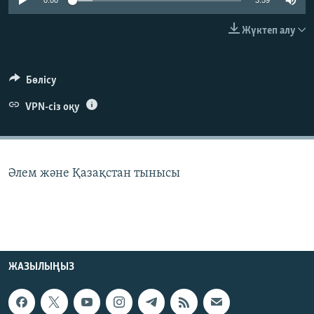
0:00
3:59
ЖАЗЫЛЫҢЫЗ
Жүктеп алу
Басқа тілдерде
Бөлісу
VPN-сіз оқу
Әлем және Қазақстан тынысы
ЖАЗЫЛЫҢЫЗ