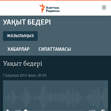
Accessibility
links
Skip
УАҚЫТ БЕДЕРІ
to
ЖАҢАЛЫҚТАР
main
САЯСАТ
ЖАЗЫЛЫҢЫЗ
content
ЖАЗЫЛЫҢЫЗ
AZATTYQTV
Skip
ХАБАРЛАР
СИПАТТАМАСЫ
to
ҚАҢТАР ОҚИҒАСЫ
main
Жазылу
АДАМ ҚҰҚЫҚТАРЫ
Navigation
Уақыт бедері
Skip
ӘЛЕУМЕТ
to
7 қараша 2011 жыл, 18:30
ӘЛЕМ
Search
АРНАЙЫ ЖОБАЛАР
No media source currently available
Русский