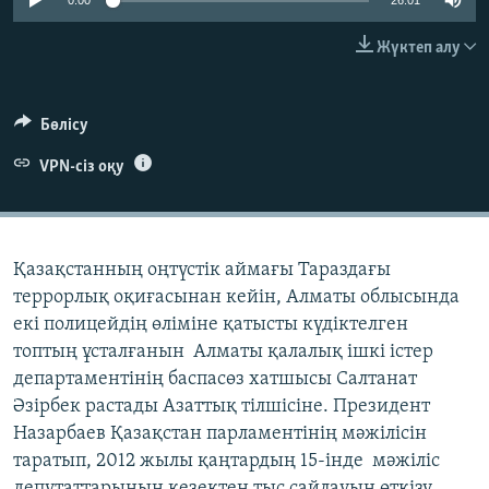
0:00
26:01
ЖАЗЫЛЫҢЫЗ
Жүктеп алу
Басқа тілдерде
Бөлісу
VPN-сіз оқу
Қазақстанның оңтүстік аймағы Тараздағы
террорлық оқиғасынан кейін, Алматы облысында
екі полицейдің өліміне қатысты күдіктелген
топтың ұсталғанын Алматы қалалық ішкі істер
департаментінің баспасөз хатшысы Салтанат
Әзірбек растады Азаттық тілшісіне. Президент
Назарбаев Қазақстан парламентінің мәжілісін
таратып, 2012 жылы қаңтардың 15-інде мәжіліс
депутаттарының кезектен тыс сайлауын өткізу