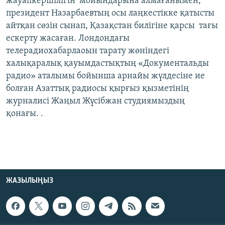
жауапкершілігін мойындарына алмағанымен,
президент Назарбаевтың осы лаңкестікке қатысты
айтқан сөзін сынап, Қазақстан билігіне қарсы тағы
ескерту жасаған. Лондондағы
телерадиохабарлаоын тарату жөніндегі
халықаралық қауымдастықтың «Документальды
радио» аталымы бойынша арнайы жүлдесіне ие
болған Азаттық радиосы қырғыз қызметінің
журналисі Жаңыл Жүсібжан студиямыздың
қонағы. .
ЖАЗЫЛЫҢЫЗ