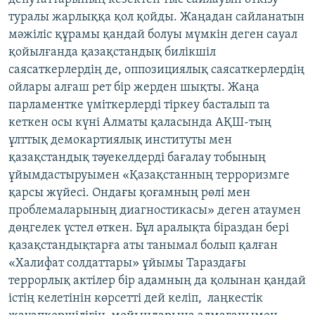
туралы жарлыққа қол қойды. Жаңадан сайланатын
мәжіліс құрамы қандай болуы мүмкін деген сауал
қойылғанда қазақстандық билікшіл
саясаткерлердің де, оппозициялық саясаткерлердің
ойлары алғаш рет бір жерден шықты. Жаңа
парламентке үміткерлерді тіркеу басталып та
кеткен осы күні Алматы қаласында АҚШ-тың
ұлттық демокартиялық институты мен
қазақстандық тәуекелдерді бағалау тобының
ұйымдастыруымен «Қазақстанның терроризмге
қарсы жүйесі. Ондағы қоғамның рөлі мен
проблемаларының диагностикасы» деген атаумен
дөңгелек үстел өткен. Бұл аралықта біраздан бері
қазақстандықтарға аты танымал болып қалған
«Халифат солдаттары» ұйымы Тараздағы
террорлық актілер бір адамның да қолынан қандай
істің келетінін көрсетті дей келіп, лаңкестік