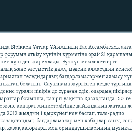
санда Біріккен Ұлттар Ұйымының Бас Ассамблеясы алғ
ар форумын өткізу күнінің құрметіне орай 21 қарашан
ение күні деп жариялады. Бұл күн мемлекеттерге
калық және әлеуметтік даму, мәдени алмасудың кеңею
а арналған теледидарлық бағдарламалармен алмасу күн
ынылған болатын. Сауалнама жүргізген кезде тұрғын
ение туралы пікірін де сұраған едік, олардың пікірлер
параттар бойынша, қазіргі уақытта Қазақстанда 150-г
ыс және ақпарат министрлігінде дайындалып жатқан 
а 2012 жылдың 1 қыркүйегінен бастап, теле-радио
е қазақстандық бағдарламалар мен хабарлар саны, сон
лар, қазақ авторлары мен орындаушыларының музыка