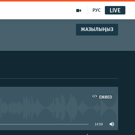
LIVE
РУС
ЖАЗЫЛЫҢЫЗ
EMBED
able
14:59