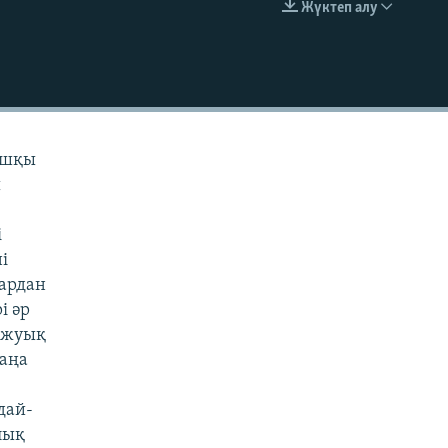
Жүктеп алу
EMBED
ашқы
ы
і
і
дардан
і әр
е жуық
жаңа
дай-
лық