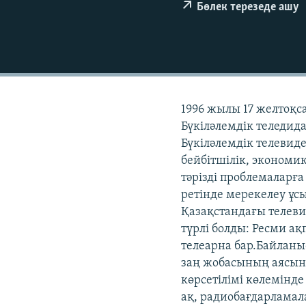
Бөлек терезеде ашу
1996 жылы 17 желтоқ
Бүкіләлемдік теледид
Бүкіләлемдік телевид
бейбітшілік, экономи
тәрізді проблемаларғ
ретінде мерекелеу ұс
Қазақстандағы телевид
түрлі болды: Ресми ақ
телеарна бар.Байлан
заң жобасының аясынд
көрсетілімі көлемінд
ақ, радиобағдарлама