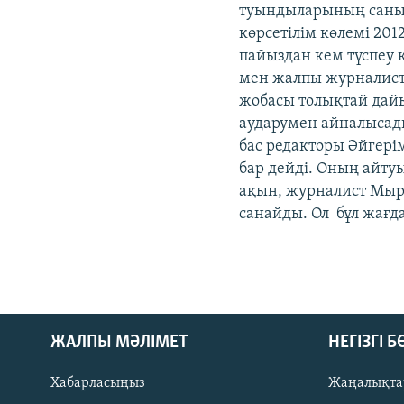
туындыларының саны 5
көрсетілім көлемі 20
пайыздан кем түспеу 
мен жалпы журналисте
жобасы толықтай дай
аударумен айналысад
бас редакторы Әйгері
бар дейді. Оның айту
ақын, журналист Мыр
санайды. Ол бұл жағд
ЖАЛПЫ МӘЛІМЕТ
НЕГІЗГІ 
Хабарласыңыз
Жаңалықта