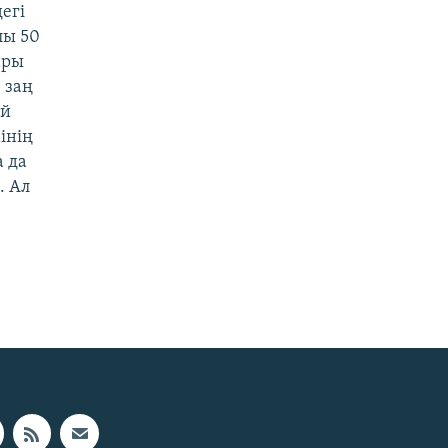
егі
лы 50
ары
 заң
ей
інің
а да
. Ал