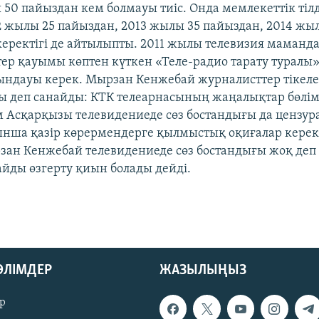
0 пайыздан кем болмауы тиіс. Онда мемлекеттік тілд
12 жылы 25 пайыздан, 2013 жылы 35 пайыздан, 2014 жы
керектігі де айтылыпты. 2011 жылы телевизия маманд
р қауымы көптен күткен «Теле-радио тарату туралы»
ындауы керек. Мырзан Кенжебай журналисттер тікел
ы деп санайды: КТК телеарнасының жаңалықтар бөлім
м Асқарқызы телевидениеде сөз бостандығы да цензур
ынша қазір көрермендерге қылмыстық оқиғалар керек
зан Кенжебай телевидениеде сөз бостандығы жоқ деп
айды өзгерту қиын болады дейді.
БӨЛІМДЕР
ЖАЗЫЛЫҢЫЗ
р